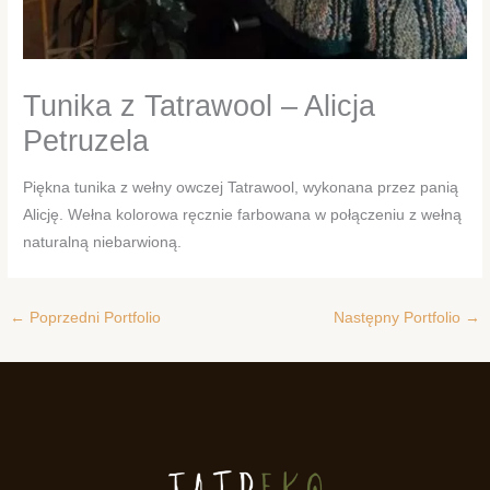
Tunika z Tatrawool – Alicja
Petruzela
Piękna tunika z wełny owczej Tatrawool, wykonana przez panią
Alicję. Wełna kolorowa ręcznie farbowana w połączeniu z wełną
naturalną niebarwioną.
←
Poprzedni Portfolio
Następny Portfolio
→