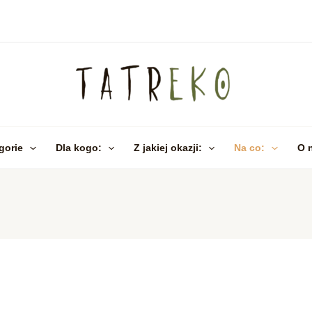
gorie
Dla kogo:
Z jakiej okazji:
Na co:
O 