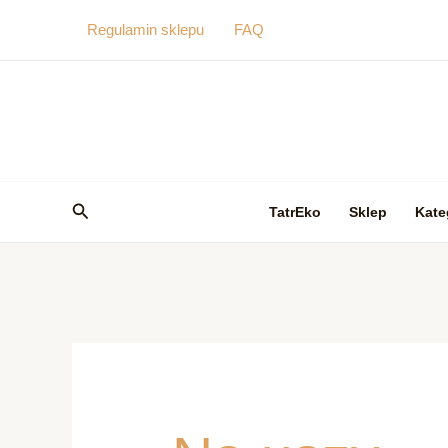
Przejdź
Regulamin sklepu
FAQ
do
treści
Szukaj
TatrEko
Sklep
Kate