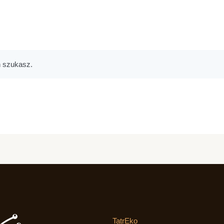
h szukasz.
TatrEko