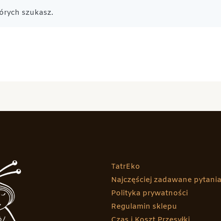
órych szukasz.
TatrEko
Najczęściej zadawane pytani
Polityka prywatności
Regulamin sklepu
Czas i Koszt Przesyłki