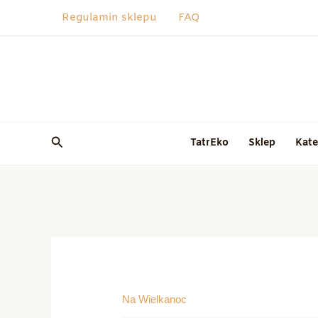
Przejdź
Regulamin sklepu
FAQ
do
treści
Szukaj
TatrEko
Sklep
Kate
Na Wielkanoc