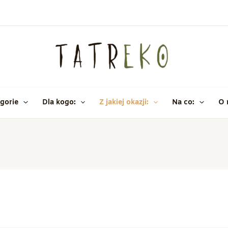
gorie
Dla kogo:
Z jakiej okazji:
Na co:
O 